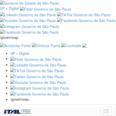
SP + Digital
/governosp
SP + Digital
/governosp
Skip
navigation