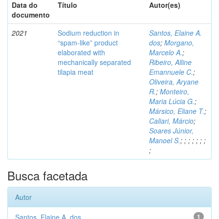
Data do
Título
Autor(es)
documento
2021
Sodium reduction in
Santos, Elaine A.
“spam-like” product
dos
;
Morgano,
elaborated with
Marcelo A.
;
mechanically separated
Ribeiro, Alline
tilapia meat
Emannuele C.
;
Oliveira, Aryane
R.
;
Monteiro,
Maria Lúcia G.
;
Mársico, Eliane T.
;
Caliari, Márcio
;
Soares Júnior,
Manoel S.
;
;
;
;
;
;
;
;
Busca facetada
Autor
Santos, Elaine A. dos
1