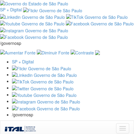
SP + Digital
/governosp
SP + Digital
/governosp
Skip
navigation