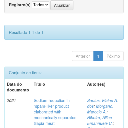
Registro(s)
Resultado 1-1 de 1.
Anterior
1
Póximo
Conjunto de itens:
Data do
Título
Autor(es)
documento
2021
Sodium reduction in
Santos, Elaine A.
“spam-like” product
dos
;
Morgano,
elaborated with
Marcelo A.
;
mechanically separated
Ribeiro, Alline
tilapia meat
Emannuele C.
;