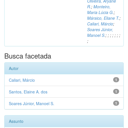
Oliveira, Aryane
R.
;
Monteiro,
Maria Lúcia G.
;
Mársico, Eliane T.
;
Caliari, Márcio
;
Soares Júnior,
Manoel S.
;
;
;
;
;
;
;
;
Busca facetada
Autor
Caliari, Márcio
1
Santos, Elaine A. dos
1
Soares Júnior, Manoel S.
1
Assunto