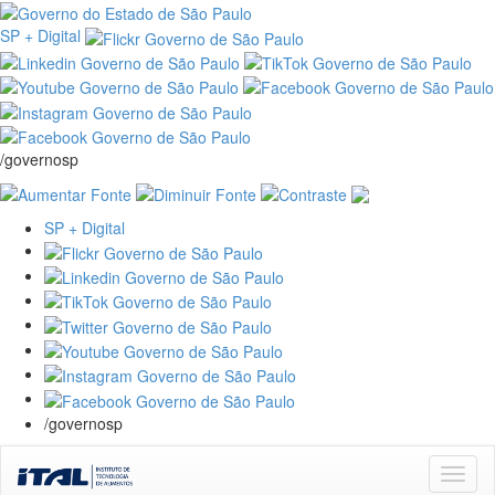
SP + Digital
/governosp
SP + Digital
/governosp
Skip
navigation