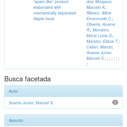
“spam-like” product
dos
;
Morgano,
elaborated with
Marcelo A.
;
mechanically separated
Ribeiro, Alline
tilapia meat
Emannuele C.
;
Oliveira, Aryane
R.
;
Monteiro,
Maria Lúcia G.
;
Mársico, Eliane T.
;
Caliari, Márcio
;
Soares Júnior,
Manoel S.
;
;
;
;
;
;
;
;
Busca facetada
Autor
Soares Júnior, Manoel S.
1
Assunto