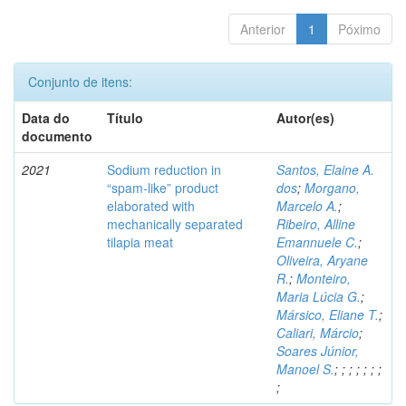
Anterior
1
Póximo
Conjunto de itens:
Data do
Título
Autor(es)
documento
2021
Sodium reduction in
Santos, Elaine A.
“spam-like” product
dos
;
Morgano,
elaborated with
Marcelo A.
;
mechanically separated
Ribeiro, Alline
tilapia meat
Emannuele C.
;
Oliveira, Aryane
R.
;
Monteiro,
Maria Lúcia G.
;
Mársico, Eliane T.
;
Caliari, Márcio
;
Soares Júnior,
Manoel S.
;
;
;
;
;
;
;
;