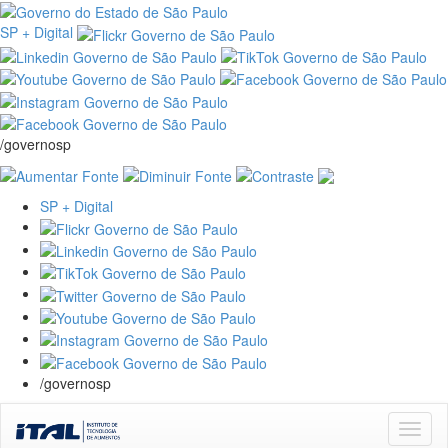
SP + Digital
/governosp
SP + Digital
/governosp
Skip
navigation