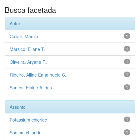
Busca facetada
Autor
Caliari, Márcio
1
Mársico, Eliane T.
1
Oliveira, Aryane R.
1
Ribeiro, Alline Emannuele C.
1
Santos, Elaine A. dos
1
Assunto
Potassium chloride
1
Sodium chloride
1