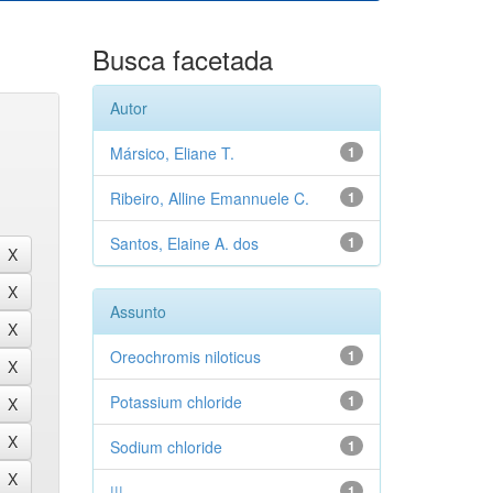
Busca facetada
Autor
Mársico, Eliane T.
1
Ribeiro, Alline Emannuele C.
1
Santos, Elaine A. dos
1
Assunto
Oreochromis niloticus
1
Potassium chloride
1
Sodium chloride
1
|||
1