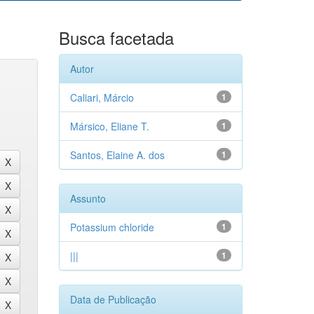
Busca facetada
Autor
Caliari, Márcio
1
Mársico, Eliane T.
1
Santos, Elaine A. dos
1
Assunto
Potassium chloride
1
|||
1
Data de Publicação