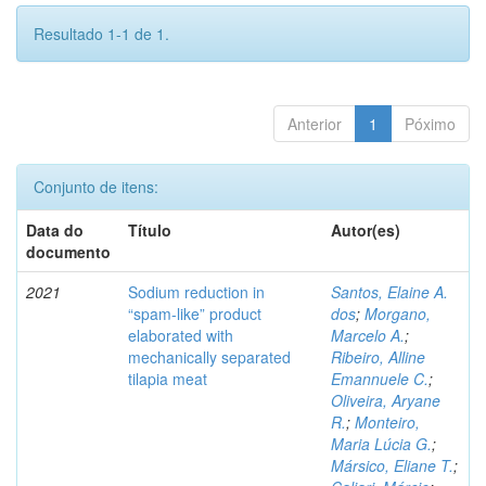
Resultado 1-1 de 1.
Anterior
1
Póximo
Conjunto de itens:
Data do
Título
Autor(es)
documento
2021
Sodium reduction in
Santos, Elaine A.
“spam-like” product
dos
;
Morgano,
elaborated with
Marcelo A.
;
mechanically separated
Ribeiro, Alline
tilapia meat
Emannuele C.
;
Oliveira, Aryane
R.
;
Monteiro,
Maria Lúcia G.
;
Mársico, Eliane T.
;