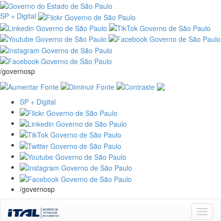
SP + Digital
/governosp
SP + Digital
/governosp
Skip
navigation