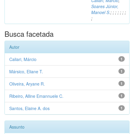
Caliari, Márcio
;
Soares Júnior,
Manoel S.
;
;
;
;
;
;
;
;
Busca facetada
Autor
Caliari, Márcio
1
Mársico, Eliane T.
1
Oliveira, Aryane R.
1
Ribeiro, Alline Emannuele C.
1
Santos, Elaine A. dos
1
Assunto