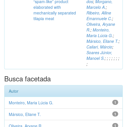
“spam-like” product
dos
;
Morgano,
elaborated with
Marcelo A.
;
mechanically separated
Ribeiro, Alline
tilapia meat
Emannuele C.
;
Oliveira, Aryane
R.
;
Monteiro,
Maria Lúcia G.
;
Mársico, Eliane T.
;
Caliari, Márcio
;
Soares Júnior,
Manoel S.
;
;
;
;
;
;
;
;
Busca facetada
Autor
Monteiro, Maria Lúcia G.
1
Mársico, Eliane T.
1
Oliveira, Aryane R.
1