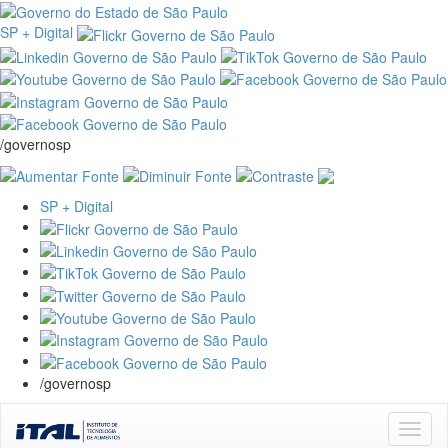
SP + Digital
/governosp
SP + Digital
/governosp
Skip
navigation