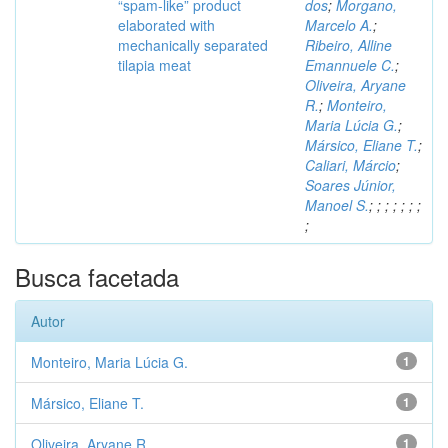
“spam-like” product
dos
;
Morgano,
elaborated with
Marcelo A.
;
mechanically separated
Ribeiro, Alline
tilapia meat
Emannuele C.
;
Oliveira, Aryane
R.
;
Monteiro,
Maria Lúcia G.
;
Mársico, Eliane T.
;
Caliari, Márcio
;
Soares Júnior,
Manoel S.
;
;
;
;
;
;
;
;
Busca facetada
Autor
Monteiro, Maria Lúcia G.
1
Mársico, Eliane T.
1
Oliveira, Aryane R.
1