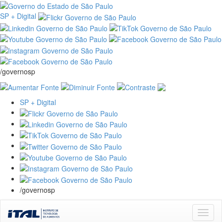
SP + Digital
/governosp
SP + Digital
/governosp
Skip
navigation