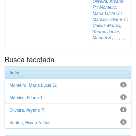
Oliveira, Aryane
R.
;
Monteiro,
Maria Lúcia G.
;
Mársico, Eliane T.
;
Caliari, Márcio
;
Soares Júnior,
Manoel S.
;
;
;
;
;
;
;
;
Busca facetada
Autor
Monteiro, Maria Lúcia G.
1
Mársico, Eliane T.
1
Oliveira, Aryane R.
1
Santos, Elaine A. dos
1