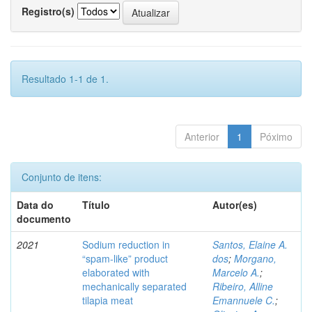
Registro(s)
Resultado 1-1 de 1.
Anterior
1
Póximo
Conjunto de itens:
Data do
Título
Autor(es)
documento
2021
Sodium reduction in
Santos, Elaine A.
“spam-like” product
dos
;
Morgano,
elaborated with
Marcelo A.
;
mechanically separated
Ribeiro, Alline
tilapia meat
Emannuele C.
;