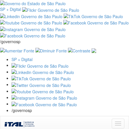
SP + Digital
/governosp
SP + Digital
/governosp
Skip
navigation