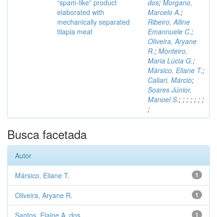
“spam-like” product
dos
;
Morgano,
elaborated with
Marcelo A.
;
mechanically separated
Ribeiro, Alline
tilapia meat
Emannuele C.
;
Oliveira, Aryane
R.
;
Monteiro,
Maria Lúcia G.
;
Mársico, Eliane T.
;
Caliari, Márcio
;
Soares Júnior,
Manoel S.
;
;
;
;
;
;
;
;
Busca facetada
Autor
Mársico, Eliane T.
1
Oliveira, Aryane R.
1
Santos, Elaine A. dos
1