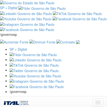
SP + Digital
/governosp
SP + Digital
/governosp
Skip
navigation