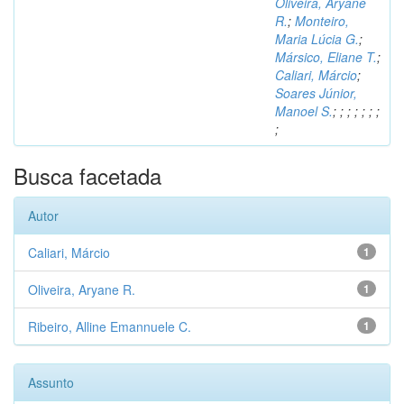
Oliveira, Aryane
R.
;
Monteiro,
Maria Lúcia G.
;
Mársico, Eliane T.
;
Caliari, Márcio
;
Soares Júnior,
Manoel S.
;
;
;
;
;
;
;
;
Busca facetada
Autor
Caliari, Márcio
1
Oliveira, Aryane R.
1
Ribeiro, Alline Emannuele C.
1
Assunto