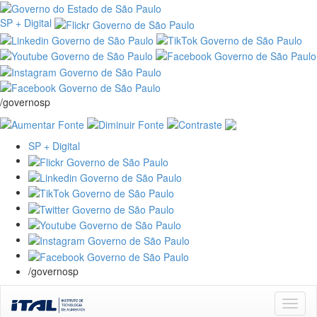
SP + Digital
/governosp
SP + Digital
/governosp
Skip
navigation