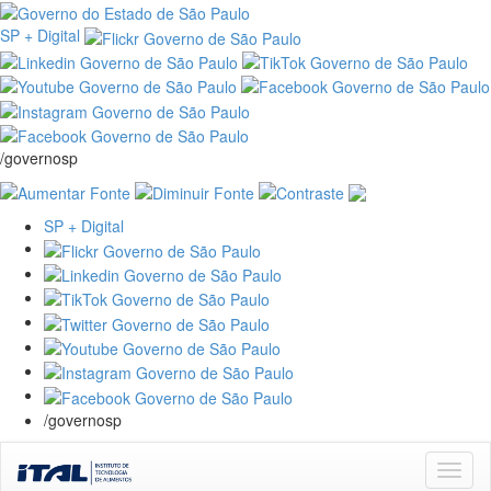
SP + Digital
/governosp
SP + Digital
/governosp
Skip
navigation