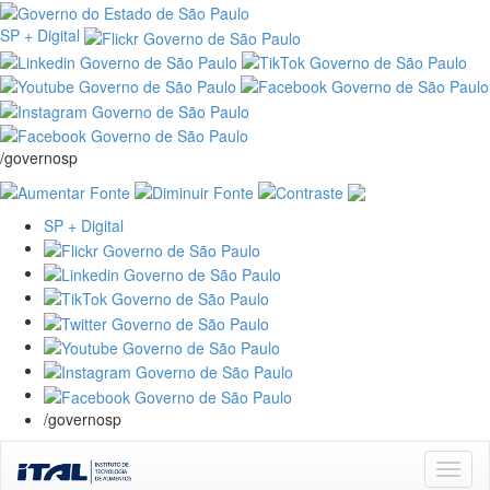
SP + Digital
/governosp
SP + Digital
/governosp
Skip
navigation