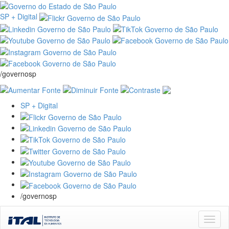
SP + Digital
/governosp
SP + Digital
/governosp
Skip
navigation