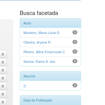
Busca facetada
Autor
Monteiro, Maria Lúcia G.
1
Oliveira, Aryane R.
1
Ribeiro, Alline Emannuele C.
1
Santos, Elaine A. dos
1
Assunto
|||
1
Data de Publicação