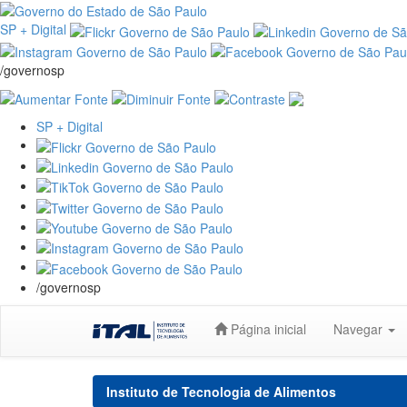
SP + Digital
/governosp
SP + Digital
/governosp
Skip
Página inicial
Navegar
navigation
Instituto de Tecnologia de Alimentos