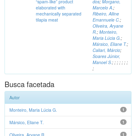
“spam-like” product
dos
;
Morgano,
elaborated with
Marcelo A.
;
mechanically separated
Ribeiro, Alline
tilapia meat
Emannuele C.
;
Oliveira, Aryane
R.
;
Monteiro,
Maria Lúcia G.
;
Mársico, Eliane T.
;
Caliari, Márcio
;
Soares Júnior,
Manoel S.
;
;
;
;
;
;
;
;
Busca facetada
Autor
Monteiro, Maria Lúcia G.
1
Mársico, Eliane T.
1
Oliveira, Aryane R.
1