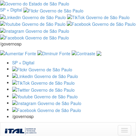
SP + Digital
/governosp
SP + Digital
/governosp
Skip
navigation