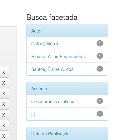
Busca facetada
Autor
Caliari, Márcio
1
Ribeiro, Alline Emannuele C.
1
Santos, Elaine A. dos
1
Assunto
Oreochromis niloticus
1
|||
1
Data de Publicação