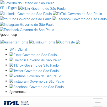
SP + Digital
/governosp
SP + Digital
/governosp
Skip
navigation