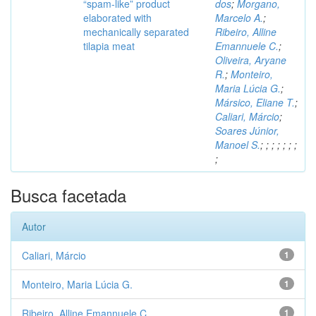
“spam-like” product
dos
;
Morgano,
elaborated with
Marcelo A.
;
mechanically separated
Ribeiro, Alline
tilapia meat
Emannuele C.
;
Oliveira, Aryane
R.
;
Monteiro,
Maria Lúcia G.
;
Mársico, Eliane T.
;
Caliari, Márcio
;
Soares Júnior,
Manoel S.
;
;
;
;
;
;
;
;
Busca facetada
Autor
Caliari, Márcio
1
Monteiro, Maria Lúcia G.
1
Ribeiro, Alline Emannuele C.
1