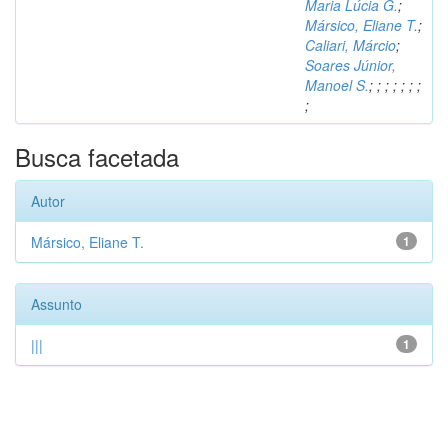
Maria Lúcia G.
;
Mársico, Eliane T.
;
Caliari, Márcio
;
Soares Júnior,
Manoel S.
;
;
;
;
;
;
;
;
Busca facetada
Autor
Mársico, Eliane T.
1
Assunto
|||
1