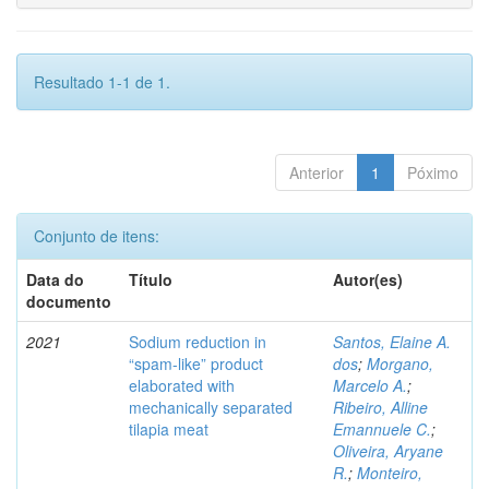
Resultado 1-1 de 1.
Anterior
1
Póximo
Conjunto de itens:
Data do
Título
Autor(es)
documento
2021
Sodium reduction in
Santos, Elaine A.
“spam-like” product
dos
;
Morgano,
elaborated with
Marcelo A.
;
mechanically separated
Ribeiro, Alline
tilapia meat
Emannuele C.
;
Oliveira, Aryane
R.
;
Monteiro,