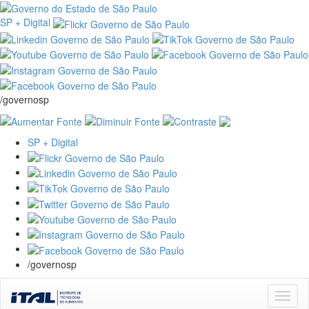
SP + Digital
/governosp
SP + Digital
/governosp
Skip
navigation