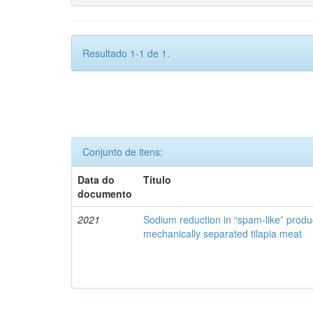
Resultado 1-1 de 1.
Conjunto de itens:
Data do
Título
documento
2021
Sodium reduction in “spam-like” produ
mechanically separated tilapia meat