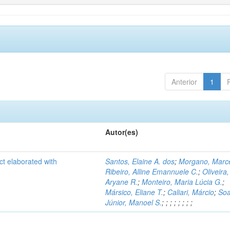
Anterior
1
Autor(es)
ct elaborated with
Santos, Elaine A. dos
;
Morgano, Marce
Ribeiro, Alline Emannuele C.
;
Oliveira,
Aryane R.
;
Monteiro, Maria Lúcia G.
;
Mársico, Eliane T.
;
Caliari, Márcio
;
Soa
Júnior, Manoel S.
;
;
;
;
;
;
;
;