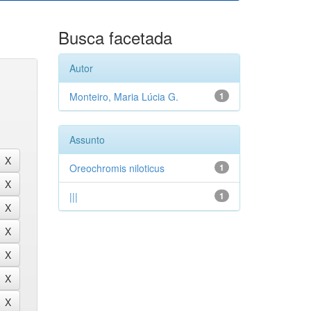
Busca facetada
Autor
Monteiro, Maria Lúcia G.
1
Assunto
Oreochromis niloticus
1
|||
1