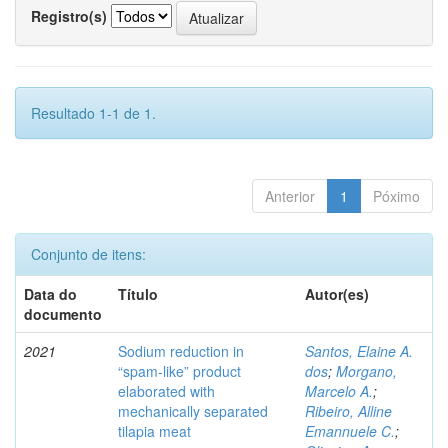
Registro(s)
Resultado 1-1 de 1.
Anterior
1
Póximo
Conjunto de itens:
Data do
Título
Autor(es)
documento
2021
Sodium reduction in
Santos, Elaine A.
“spam-like” product
dos
;
Morgano,
elaborated with
Marcelo A.
;
mechanically separated
Ribeiro, Alline
tilapia meat
Emannuele C.
;