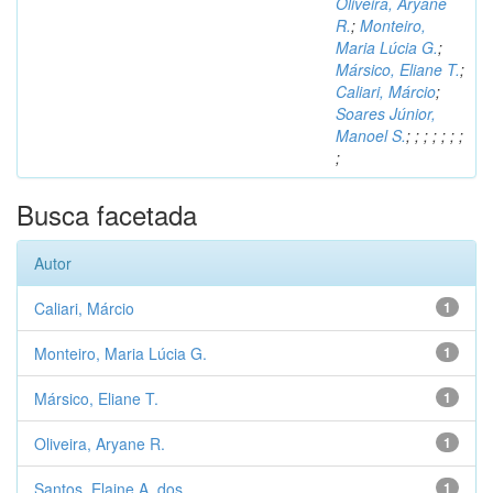
Oliveira, Aryane
R.
;
Monteiro,
Maria Lúcia G.
;
Mársico, Eliane T.
;
Caliari, Márcio
;
Soares Júnior,
Manoel S.
;
;
;
;
;
;
;
;
Busca facetada
Autor
Caliari, Márcio
1
Monteiro, Maria Lúcia G.
1
Mársico, Eliane T.
1
Oliveira, Aryane R.
1
Santos, Elaine A. dos
1