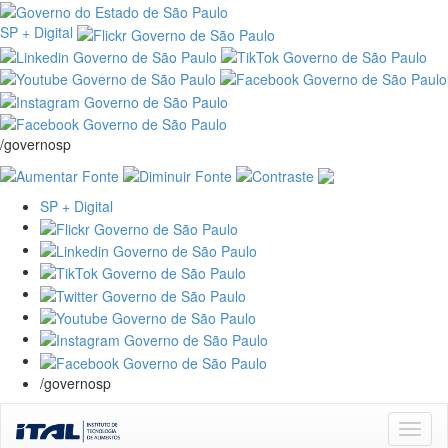
SP + Digital
/governosp
SP + Digital
/governosp
Skip
navigation