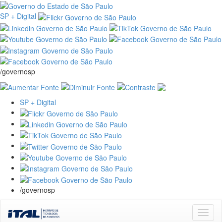
SP + Digital
/governosp
SP + Digital
/governosp
Skip
navigation