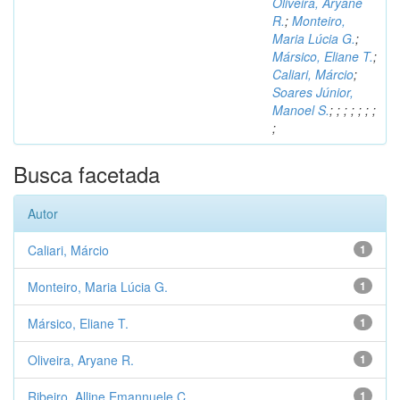
Oliveira, Aryane
R.
;
Monteiro,
Maria Lúcia G.
;
Mársico, Eliane T.
;
Caliari, Márcio
;
Soares Júnior,
Manoel S.
;
;
;
;
;
;
;
;
Busca facetada
Autor
Caliari, Márcio
1
Monteiro, Maria Lúcia G.
1
Mársico, Eliane T.
1
Oliveira, Aryane R.
1
Ribeiro, Alline Emannuele C.
1