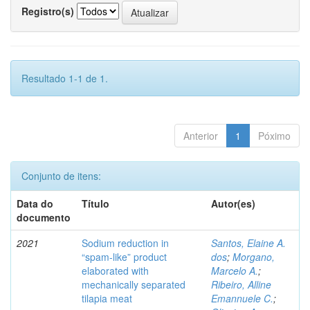
Registro(s)
Resultado 1-1 de 1.
Anterior
1
Póximo
Conjunto de itens:
Data do
Título
Autor(es)
documento
2021
Sodium reduction in
Santos, Elaine A.
“spam-like” product
dos
;
Morgano,
elaborated with
Marcelo A.
;
mechanically separated
Ribeiro, Alline
tilapia meat
Emannuele C.
;