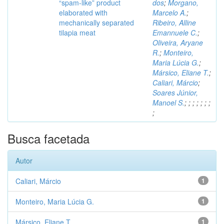
“spam-like” product
dos
;
Morgano,
elaborated with
Marcelo A.
;
mechanically separated
Ribeiro, Alline
tilapia meat
Emannuele C.
;
Oliveira, Aryane
R.
;
Monteiro,
Maria Lúcia G.
;
Mársico, Eliane T.
;
Caliari, Márcio
;
Soares Júnior,
Manoel S.
;
;
;
;
;
;
;
;
Busca facetada
Autor
Caliari, Márcio
1
Monteiro, Maria Lúcia G.
1
Mársico, Eliane T.
1