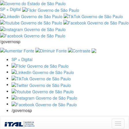
SP + Digital
/governosp
SP + Digital
/governosp
Skip
navigation