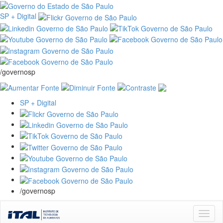
SP + Digital
/governosp
SP + Digital
/governosp
Skip
navigation