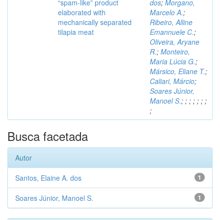
“spam-like” product
dos
;
Morgano,
elaborated with
Marcelo A.
;
mechanically separated
Ribeiro, Alline
tilapia meat
Emannuele C.
;
Oliveira, Aryane
R.
;
Monteiro,
Maria Lúcia G.
;
Mársico, Eliane T.
;
Caliari, Márcio
;
Soares Júnior,
Manoel S.
;
;
;
;
;
;
;
;
Busca facetada
Autor
Santos, Elaine A. dos
1
Soares Júnior, Manoel S.
1