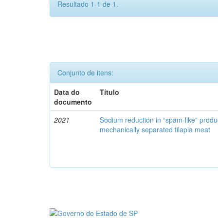
Resultado 1-1 de 1.
Conjunto de itens:
Data do
Título
documento
2021
Sodium reduction in “spam-like” produ
mechanically separated tilapia meat