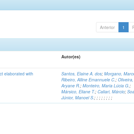
Anterior
1
Autor(es)
ct elaborated with
Santos, Elaine A. dos
;
Morgano, Marce
Ribeiro, Alline Emannuele C.
;
Oliveira,
Aryane R.
;
Monteiro, Maria Lúcia G.
;
Mársico, Eliane T.
;
Caliari, Márcio
;
Soa
Júnior, Manoel S.
;
;
;
;
;
;
;
;