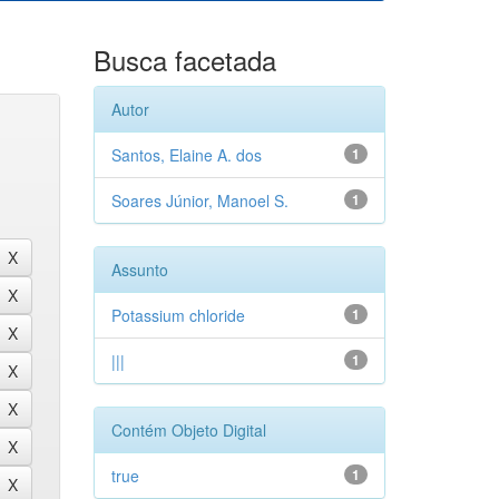
Busca facetada
Autor
Santos, Elaine A. dos
1
Soares Júnior, Manoel S.
1
Assunto
Potassium chloride
1
|||
1
Contém Objeto Digital
true
1