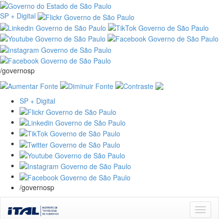
SP + Digital
/governosp
SP + Digital
/governosp
Skip
navigation