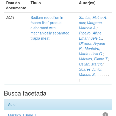
Data do
Título
Autor(es)
documento
2021
Sodium reduction in
Santos, Elaine A.
“spam-like” product
dos
;
Morgano,
elaborated with
Marcelo A.
;
mechanically separated
Ribeiro, Alline
tilapia meat
Emannuele C.
;
Oliveira, Aryane
R.
;
Monteiro,
Maria Lúcia G.
;
Mársico, Eliane T.
;
Caliari, Márcio
;
Soares Júnior,
Manoel S.
;
;
;
;
;
;
;
;
Busca facetada
Autor
Mársico, Eliane T.
1