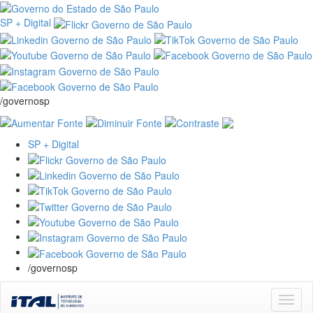
SP + Digital
/governosp
SP + Digital
/governosp
Skip
navigation