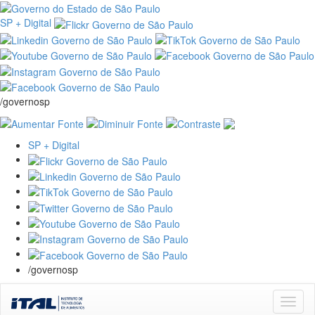
SP + Digital
/governosp
SP + Digital
/governosp
Skip
navigation