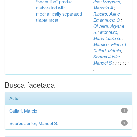
“spam-like” product
dos
;
Morgano,
elaborated with
Marcelo A.
;
mechanically separated
Ribeiro, Alline
tilapia meat
Emannuele C.
;
Oliveira, Aryane
R.
;
Monteiro,
Maria Lúcia G.
;
Mársico, Eliane T.
;
Caliari, Márcio
;
Soares Júnior,
Manoel S.
;
;
;
;
;
;
;
;
Busca facetada
Autor
Caliari, Márcio
1
Soares Júnior, Manoel S.
1