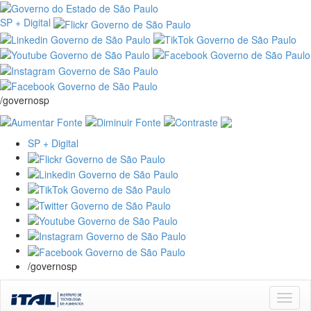
SP + Digital
/governosp
SP + Digital
/governosp
Skip
navigation