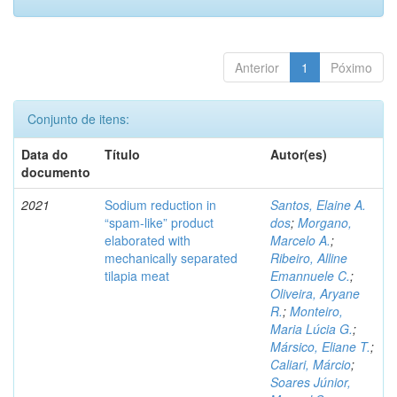
Anterior
1
Póximo
Conjunto de itens:
Data do
Título
Autor(es)
documento
2021
Sodium reduction in
Santos, Elaine A.
“spam-like” product
dos
;
Morgano,
elaborated with
Marcelo A.
;
mechanically separated
Ribeiro, Alline
tilapia meat
Emannuele C.
;
Oliveira, Aryane
R.
;
Monteiro,
Maria Lúcia G.
;
Mársico, Eliane T.
;
Caliari, Márcio
;
Soares Júnior,