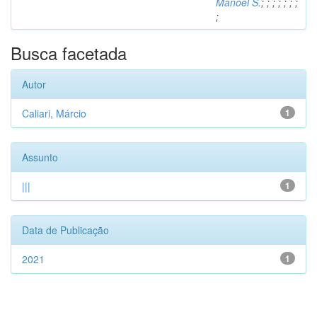
Manoel S.
;
;
;
;
;
;
;
;
Busca facetada
Autor
Caliari, Márcio
1
Assunto
|||
1
Data de Publicação
2021
1