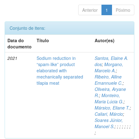
Anterior
1
Póximo
Conjunto de itens:
Data do
Título
Autor(es)
documento
2021
Sodium reduction in
Santos, Elaine A.
“spam-like” product
dos
;
Morgano,
elaborated with
Marcelo A.
;
mechanically separated
Ribeiro, Alline
tilapia meat
Emannuele C.
;
Oliveira, Aryane
R.
;
Monteiro,
Maria Lúcia G.
;
Mársico, Eliane T.
;
Caliari, Márcio
;
Soares Júnior,
Manoel S.
;
;
;
;
;
;
;
;