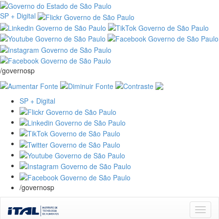
SP + Digital
/governosp
SP + Digital
/governosp
Skip
navigation