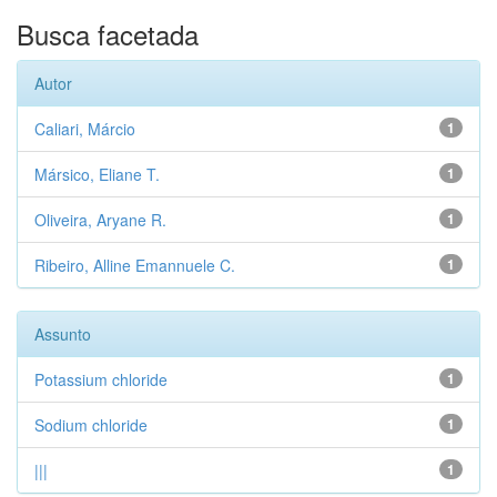
Busca facetada
Autor
Caliari, Márcio
1
Mársico, Eliane T.
1
Oliveira, Aryane R.
1
Ribeiro, Alline Emannuele C.
1
Assunto
Potassium chloride
1
Sodium chloride
1
|||
1