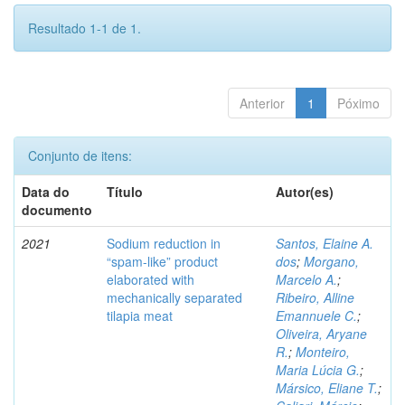
Resultado 1-1 de 1.
Anterior
1
Póximo
Conjunto de itens:
Data do
Título
Autor(es)
documento
2021
Sodium reduction in
Santos, Elaine A.
“spam-like” product
dos
;
Morgano,
elaborated with
Marcelo A.
;
mechanically separated
Ribeiro, Alline
tilapia meat
Emannuele C.
;
Oliveira, Aryane
R.
;
Monteiro,
Maria Lúcia G.
;
Mársico, Eliane T.
;