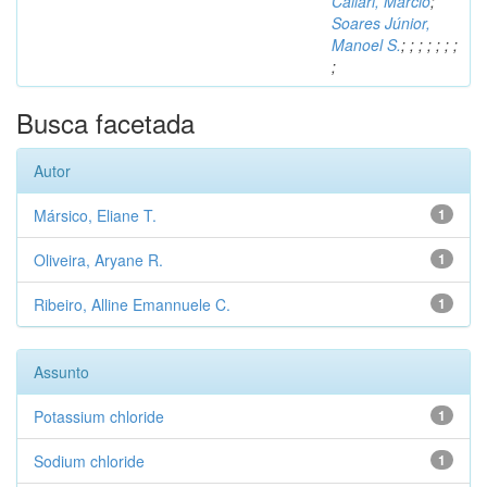
Caliari, Márcio
;
Soares Júnior,
Manoel S.
;
;
;
;
;
;
;
;
Busca facetada
Autor
Mársico, Eliane T.
1
Oliveira, Aryane R.
1
Ribeiro, Alline Emannuele C.
1
Assunto
Potassium chloride
1
Sodium chloride
1