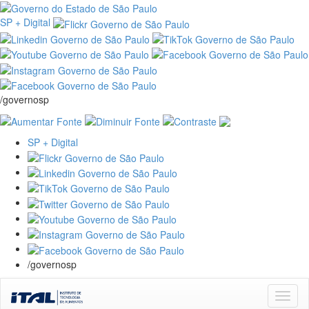
SP + Digital
/governosp
SP + Digital
/governosp
Skip
navigation