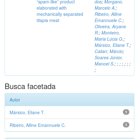
“spam-like” product
dos
;
Morgano,
elaborated with
Marcelo A.
;
mechanically separated
Ribeiro, Alline
tilapia meat
Emannuele C.
;
Oliveira, Aryane
R.
;
Monteiro,
Maria Lúcia G.
;
Mársico, Eliane T.
;
Caliari, Márcio
;
Soares Júnior,
Manoel S.
;
;
;
;
;
;
;
;
Busca facetada
Autor
Mársico, Eliane T.
1
Ribeiro, Alline Emannuele C.
1