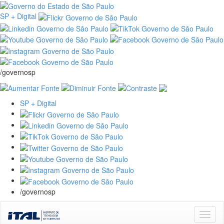
SP + Digital
/governosp
SP + Digital
/governosp
Skip
navigation