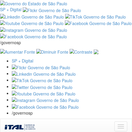
SP + Digital
/governosp
SP + Digital
/governosp
Skip
navigation