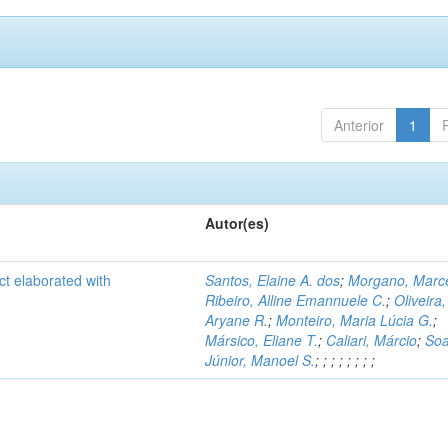
Anterior
1
Autor(es)
ct elaborated with
Santos, Elaine A. dos
;
Morgano, Marce
Ribeiro, Alline Emannuele C.
;
Oliveira,
Aryane R.
;
Monteiro, Maria Lúcia G.
;
Mársico, Eliane T.
;
Caliari, Márcio
;
Soa
Júnior, Manoel S.
;
;
;
;
;
;
;
;