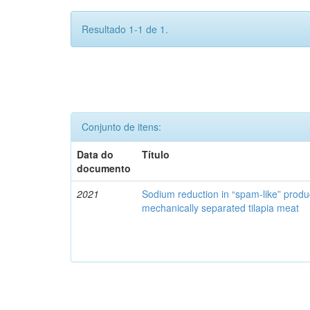
Resultado 1-1 de 1.
Conjunto de itens:
Data do
Título
documento
2021
Sodium reduction in “spam-like” produ
mechanically separated tilapia meat