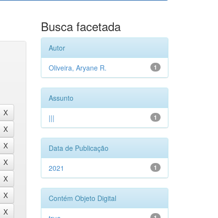
Busca facetada
Autor
Oliveira, Aryane R.
1
Assunto
|||
1
Data de Publicação
2021
1
Contém Objeto Digital
1