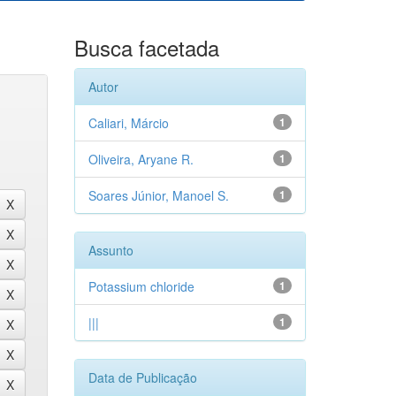
Busca facetada
Autor
Caliari, Márcio
1
Oliveira, Aryane R.
1
Soares Júnior, Manoel S.
1
Assunto
Potassium chloride
1
|||
1
Data de Publicação