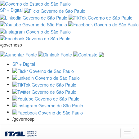
SP + Digital
/governosp
SP + Digital
/governosp
Skip
navigation