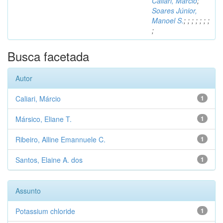
Caliari, Márcio
;
Soares Júnior,
Manoel S.
;
;
;
;
;
;
;
;
Busca facetada
Autor
Caliari, Márcio
1
Mársico, Eliane T.
1
Ribeiro, Alline Emannuele C.
1
Santos, Elaine A. dos
1
Assunto
Potassium chloride
1