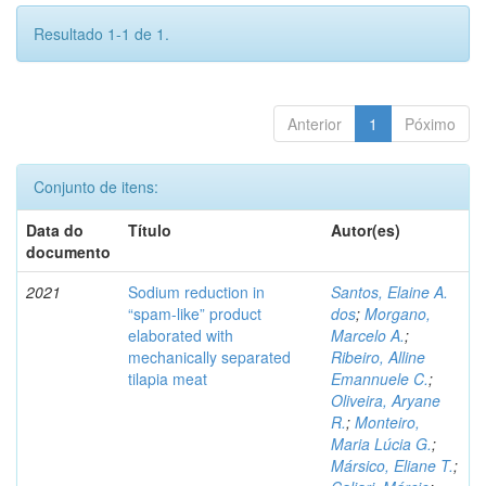
Resultado 1-1 de 1.
Anterior
1
Póximo
Conjunto de itens:
Data do
Título
Autor(es)
documento
2021
Sodium reduction in
Santos, Elaine A.
“spam-like” product
dos
;
Morgano,
elaborated with
Marcelo A.
;
mechanically separated
Ribeiro, Alline
tilapia meat
Emannuele C.
;
Oliveira, Aryane
R.
;
Monteiro,
Maria Lúcia G.
;
Mársico, Eliane T.
;