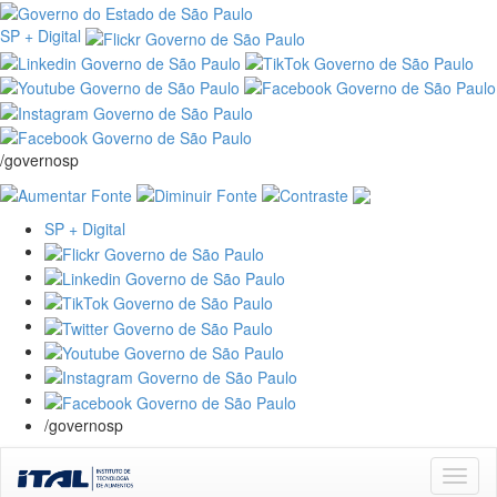
SP + Digital
/governosp
SP + Digital
/governosp
Skip
navigation