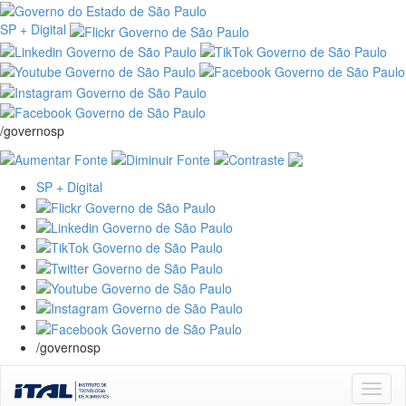
SP + Digital
/governosp
SP + Digital
/governosp
Skip
navigation