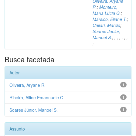
Oliveira, Aryane
R.
;
Monteiro,
Maria Lúcia G.
;
Mársico, Eliane T.
;
Caliari, Márcio
;
Soares Júnior,
Manoel S.
;
;
;
;
;
;
;
;
Busca facetada
Autor
Oliveira, Aryane R.
1
Ribeiro, Alline Emannuele C.
1
Soares Júnior, Manoel S.
1
Assunto