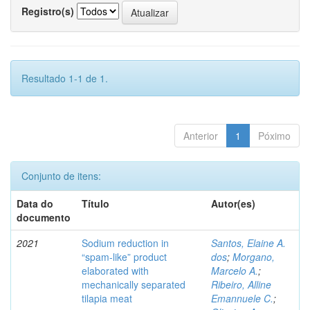
Registro(s)
Resultado 1-1 de 1.
Anterior
1
Póximo
Conjunto de itens:
Data do
Título
Autor(es)
documento
2021
Sodium reduction in
Santos, Elaine A.
“spam-like” product
dos
;
Morgano,
elaborated with
Marcelo A.
;
mechanically separated
Ribeiro, Alline
tilapia meat
Emannuele C.
;