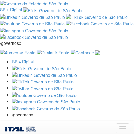
SP + Digital
/governosp
SP + Digital
/governosp
Skip
navigation