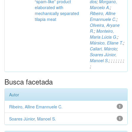
“spam-like” product
dos
;
Morgano,
elaborated with
Marcelo A.
;
mechanically separated
Ribeiro, Alline
tilapia meat
Emannuele C.
;
Oliveira, Aryane
R.
;
Monteiro,
Maria Lúcia G.
;
Mársico, Eliane T.
;
Caliari, Márcio
;
Soares Júnior,
Manoel S.
;
;
;
;
;
;
;
;
Busca facetada
Autor
Ribeiro, Alline Emannuele C.
1
Soares Júnior, Manoel S.
1