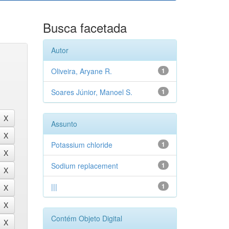
Busca facetada
Autor
Oliveira, Aryane R.
1
Soares Júnior, Manoel S.
1
Assunto
Potassium chloride
1
Sodium replacement
1
|||
1
Contém Objeto Digital