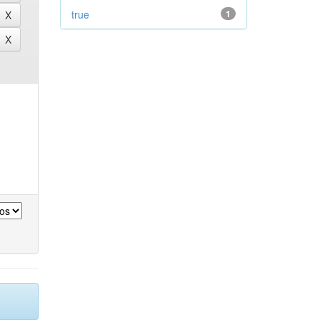
true
1