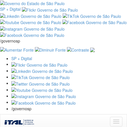
SP + Digital
/governosp
SP + Digital
/governosp
Skip
navigation