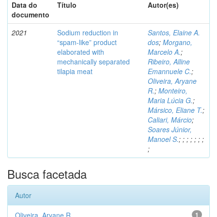
Data do
Título
Autor(es)
documento
2021
Sodium reduction in
Santos, Elaine A.
“spam-like” product
dos
;
Morgano,
elaborated with
Marcelo A.
;
mechanically separated
Ribeiro, Alline
tilapia meat
Emannuele C.
;
Oliveira, Aryane
R.
;
Monteiro,
Maria Lúcia G.
;
Mársico, Eliane T.
;
Caliari, Márcio
;
Soares Júnior,
Manoel S.
;
;
;
;
;
;
;
;
Busca facetada
Autor
Oliveira, Aryane R.
1