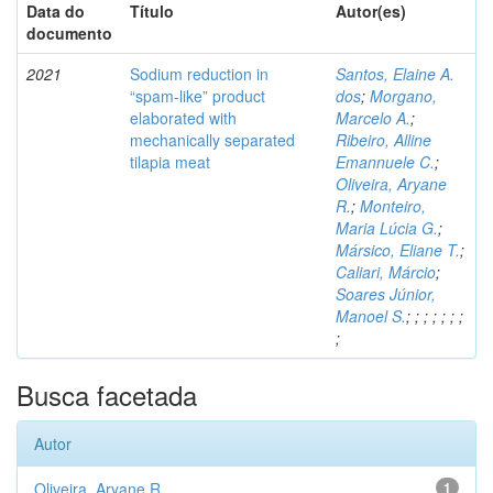
Data do
Título
Autor(es)
documento
2021
Sodium reduction in
Santos, Elaine A.
“spam-like” product
dos
;
Morgano,
elaborated with
Marcelo A.
;
mechanically separated
Ribeiro, Alline
tilapia meat
Emannuele C.
;
Oliveira, Aryane
R.
;
Monteiro,
Maria Lúcia G.
;
Mársico, Eliane T.
;
Caliari, Márcio
;
Soares Júnior,
Manoel S.
;
;
;
;
;
;
;
;
Busca facetada
Autor
Oliveira, Aryane R.
1