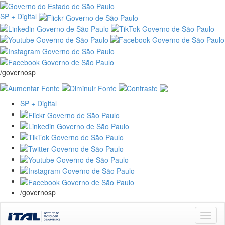
SP + Digital
/governosp
SP + Digital
/governosp
Skip
navigation