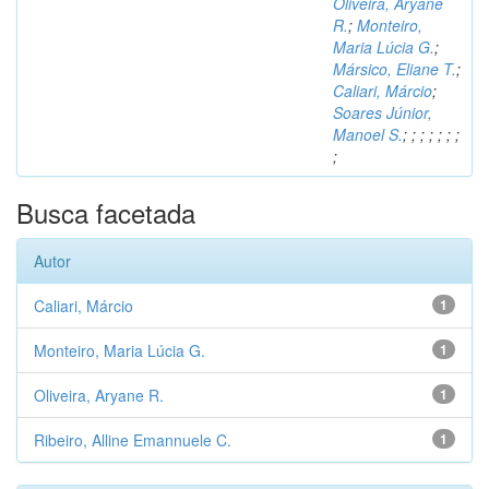
Oliveira, Aryane
R.
;
Monteiro,
Maria Lúcia G.
;
Mársico, Eliane T.
;
Caliari, Márcio
;
Soares Júnior,
Manoel S.
;
;
;
;
;
;
;
;
Busca facetada
Autor
Caliari, Márcio
1
Monteiro, Maria Lúcia G.
1
Oliveira, Aryane R.
1
Ribeiro, Alline Emannuele C.
1