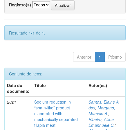
Registro(s)
Resultado 1-1 de 1.
Anterior
1
Póximo
Conjunto de itens:
Data do
Título
Autor(es)
documento
2021
Sodium reduction in
Santos, Elaine A.
“spam-like” product
dos
;
Morgano,
elaborated with
Marcelo A.
;
mechanically separated
Ribeiro, Alline
tilapia meat
Emannuele C.
;