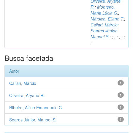
Oliveira, Aryane
R.
;
Monteiro,
Maria Lúcia G.
;
Mársico, Eliane T.
;
Caliari, Márcio
;
Soares Júnior,
Manoel S.
;
;
;
;
;
;
;
;
Busca facetada
Autor
Caliari, Márcio
1
Oliveira, Aryane R.
1
Ribeiro, Alline Emannuele C.
1
Soares Júnior, Manoel S.
1