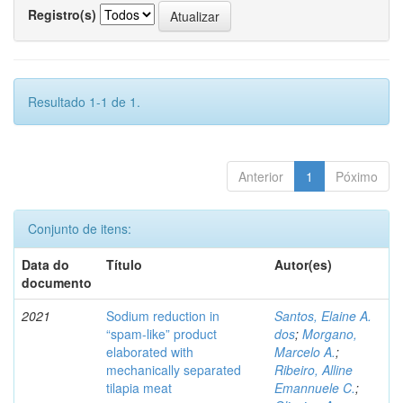
Registro(s)
Resultado 1-1 de 1.
Anterior
1
Póximo
Conjunto de itens:
Data do
Título
Autor(es)
documento
2021
Sodium reduction in
Santos, Elaine A.
“spam-like” product
dos
;
Morgano,
elaborated with
Marcelo A.
;
mechanically separated
Ribeiro, Alline
tilapia meat
Emannuele C.
;