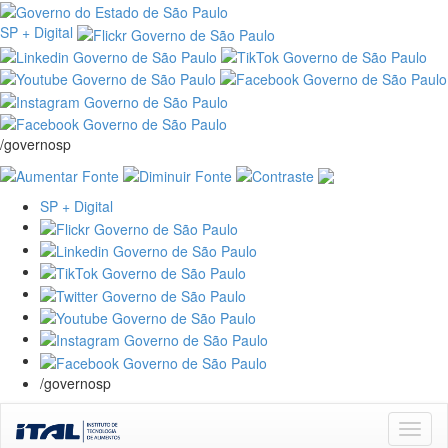
SP + Digital
/governosp
SP + Digital
/governosp
Skip
navigation