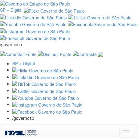
SP + Digital
/governosp
SP + Digital
/governosp
Skip
navigation