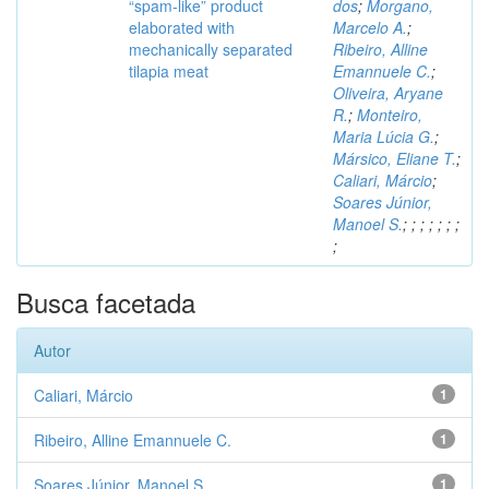
“spam-like” product
dos
;
Morgano,
elaborated with
Marcelo A.
;
mechanically separated
Ribeiro, Alline
tilapia meat
Emannuele C.
;
Oliveira, Aryane
R.
;
Monteiro,
Maria Lúcia G.
;
Mársico, Eliane T.
;
Caliari, Márcio
;
Soares Júnior,
Manoel S.
;
;
;
;
;
;
;
;
Busca facetada
Autor
Caliari, Márcio
1
Ribeiro, Alline Emannuele C.
1
Soares Júnior, Manoel S.
1