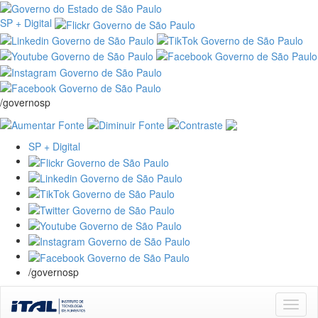
SP + Digital
/governosp
SP + Digital
/governosp
Skip
navigation