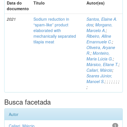
Data do
Título
Autor(es)
documento
2021
Sodium reduction in
Santos, Elaine A.
“spam-like” product
dos
;
Morgano,
elaborated with
Marcelo A.
;
mechanically separated
Ribeiro, Alline
tilapia meat
Emannuele C.
;
Oliveira, Aryane
R.
;
Monteiro,
Maria Lúcia G.
;
Mársico, Eliane T.
;
Caliari, Márcio
;
Soares Júnior,
Manoel S.
;
;
;
;
;
;
;
;
Busca facetada
Autor
Caliari, Márcio
1