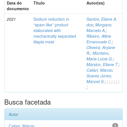
Data do
Título
Autor(es)
documento
2021
Sodium reduction in
Santos, Elaine A.
“spam-like” product
dos
;
Morgano,
elaborated with
Marcelo A.
;
mechanically separated
Ribeiro, Alline
tilapia meat
Emannuele C.
;
Oliveira, Aryane
R.
;
Monteiro,
Maria Lúcia G.
;
Mársico, Eliane T.
;
Caliari, Márcio
;
Soares Júnior,
Manoel S.
;
;
;
;
;
;
;
;
Busca facetada
Autor
Caliari, Márcio
1