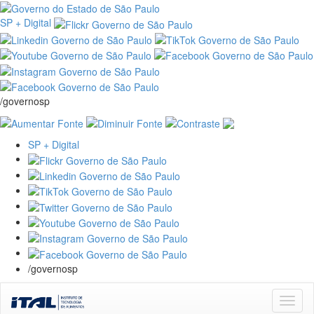
SP + Digital
/governosp
SP + Digital
/governosp
Skip
navigation