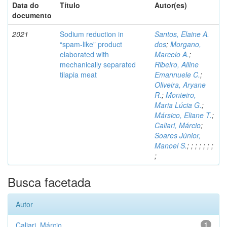
Data do
Título
Autor(es)
documento
2021
Sodium reduction in
Santos, Elaine A.
“spam-like” product
dos
;
Morgano,
elaborated with
Marcelo A.
;
mechanically separated
Ribeiro, Alline
tilapia meat
Emannuele C.
;
Oliveira, Aryane
R.
;
Monteiro,
Maria Lúcia G.
;
Mársico, Eliane T.
;
Caliari, Márcio
;
Soares Júnior,
Manoel S.
;
;
;
;
;
;
;
;
Busca facetada
Autor
Caliari, Márcio
1