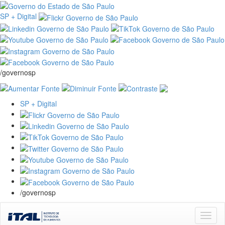
SP + Digital
/governosp
SP + Digital
/governosp
Skip
navigation