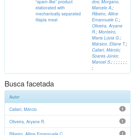
“spam-like” product
dos
;
Morgano,
elaborated with
Marcelo A.
;
mechanically separated
Ribeiro, Alline
tilapia meat
Emannuele C.
;
Oliveira, Aryane
R.
;
Monteiro,
Maria Lúcia G.
;
Mársico, Eliane T.
;
Caliari, Márcio
;
Soares Júnior,
Manoel S.
;
;
;
;
;
;
;
;
Busca facetada
Autor
Caliari, Márcio
1
Oliveira, Aryane R.
1
Ribeiro, Alline Emannuele C.
1