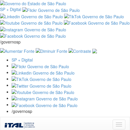
SP + Digital
/governosp
SP + Digital
/governosp
Skip
navigation